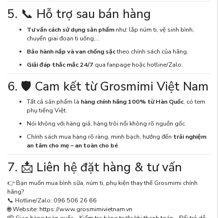
5. 📞 Hỗ trợ sau bán hàng
Tư vấn cách sử dụng sản phẩm
như: lắp núm ti, vệ sinh bình,
chuyển giai đoạn ti uống,...
Bảo hành nắp và van chống sặc
theo chính sách của hãng.
Giải đáp thắc mắc 24/7
qua fanpage hoặc hotline/Zalo.
6. 🛡 Cam kết từ Grosmimi Việt Nam
Tất cả sản phẩm là
hàng chính hãng 100% từ Hàn Quốc
, có tem
phụ tiếng Việt.
Nói không với hàng giả, hàng trôi nổi không rõ nguồn gốc.
Chính sách mua hàng rõ ràng, minh bạch, hướng đến
trải nghiệm
an tâm cho mẹ – an toàn cho bé
.
7. 📩 Liên hệ đặt hàng & tư vấn
👉 Bạn muốn mua bình sữa, núm ti, phụ kiện thay thế Grosmimi chính
hãng?
📞 Hotline/Zalo: 096 506 26 66
🌐 Website: https://www.grosmimivietnam.vn
📦 Giao hàng toàn quốc – Kiểm tra hàng trước khi thanh toán – Đổi trả dễ