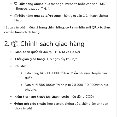
💻
Đặt hàng online
qua fanpage, website hoặc các sàn TMĐT
(Shopee, Lazada, Tiki...).
📩
Đặt hàng qua Zalo/Hotline
– hỗ trợ tư vấn 1:1 nhanh chóng,
tận tình.
Tất cả sản phẩm đều là
hàng chính hãng, có tem nhãn, mã QR xác thực
và bảo hành chính hãng
.
2. 📦 Chính sách giao hàng
Giao toàn quốc
từ kho tại TP.HCM và Hà Nội.
Thời gian giao hàng
: 1–5 ngày tùy khu vực.
Phí ship
:
Đơn hàng từ 500.000đ trở lên:
Miễn phí vận chuyển
toàn
quốc.
Đơn dưới 500.000đ: Phí ship từ 20.000–30.000đ tùy địa
phương.
Kiểm tra hàng trước khi thanh toán
(nếu dùng COD).
Đóng gói tiêu chuẩn
: hộp carton, chống sốc, chống ẩm an toàn
cho sản phẩm.