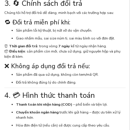
3. 🔄 Chính sách đổi trả
Chúng tôi hỗ trợ đổi trả dễ dàng, minh bạch với các trường hợp sau:
🔁 Đổi trả miễn phí khi:
Sản phẩm lỗi kỹ thuật, bị nứt vỡ do vận chuyển.
Giao nhầm mẫu, sai size núm ti, sai màu bình so với đơn đặt.
⏰
Thời gian đổi trả
: trong vòng
7 ngày
kể từ ngày nhận hàng.
📦
Điều kiện
: sản phẩm còn mới, chưa sử dụng, giữ nguyên hộp và phụ
kiện đi kèm.
❌ Không áp dụng đổi trả nếu:
Sản phẩm đã qua sử dụng, không còn tem/mã QR.
Đổi trả không đúng lý do chính đáng.
4. 💳 Hình thức thanh toán
Thanh toán khi nhận hàng (COD)
– phổ biến và tiện lợi.
Chuyển khoản ngân hàng
trước khi gửi hàng – được ưu tiên xử lý
nhanh hơn.
Hóa đơn điện tử (nếu cần) sẽ được cung cấp theo yêu cầu.