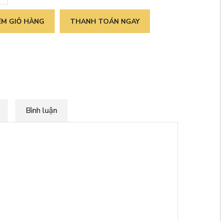
M GIỎ HÀNG
THANH TOÁN NGAY
Bình luận