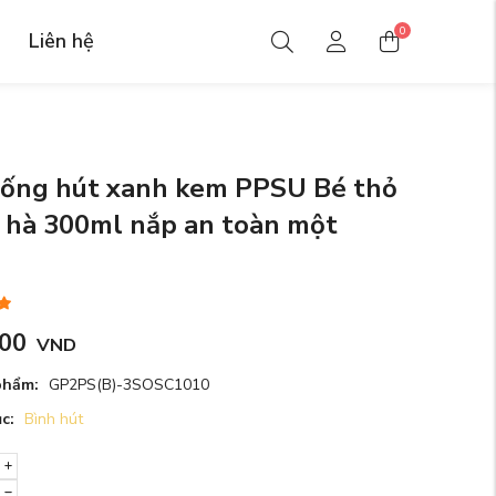
0
Liên hệ
 ống hút xanh kem PPSU Bé thỏ
 hà 300ml nắp an toàn một
m
000
VND
phẩm:
GP2PS(B)-3SOSC1010
c:
Bình hút