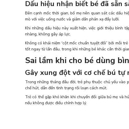
Dấu hiệu nhận biết bé đã sẵn 
Bên cạnh mốc thời gian, bố mẹ nên quan sát các dấu hiệu
mò với việc uống nước và giảm dần phản xạ đẩy lưỡi.
Khi những dấu hiệu này xuất hiện, việc giới thiệu bình 
nhàng, không gây áp lực.
Không có khái niệm “cột mốc chuẩn tuyệt đối” bởi mỗi trẻ
tốt ngay từ lần đầu, trong khi những bé khác cần thời gia
Sai lầm khi cho bé dùng bì
Gây xung đột với cơ chế bú tự 
Trong những tháng đầu đời, trẻ phụ thuộc chủ yếu vào phả
chế hút, dẫn đến tình trạng rối loạn cách mút.
Trẻ có thể gặp khó khăn khi chuyển đổi giữa bú mẹ và h
nếu không được điều chỉnh hợp lý.