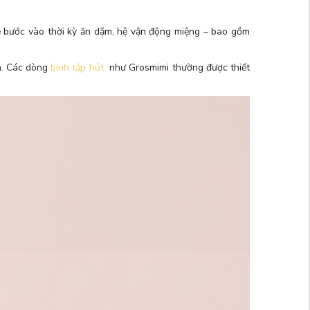
rẻ bước vào thời kỳ ăn dặm, hệ vận động miệng – bao gồm
n. Các dòng
bình tập hút
như Grosmimi thường được thiết