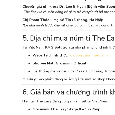
Chuyên gia nhi khoa Dr. Lee Ji-Hyun (Bệnh viện Seou
“The Easy là cải tiến đáng kể giúp trẻ chuyển từ bú mẹ sa
Chị Phạm Thảo – mẹ bé Tin (6 tháng, Hà Nội):
“Bé nhà mình trước đây rất ghét bú bình. Sau khi dùng Th
5. Địa chỉ mua núm ti The E
Tại Việt Nam,
KMG Solution
là nhà phân phối chính thứ
Website chính thức:
www.grosmimivietnam.vn
Shopee Mall Grosmimi Official
Hệ thống mẹ và bé:
Kids Plaza, Con Cưng, Tuticar
⚠️
Lưu ý:
Sản phẩm đang bị làm giả tại một số shop khôn
6. Giá bán và chương trình 
Hiện tại, The Easy đang có giá niêm yết tại Việt Nam:
Grosmimi The Easy Stage 0 – 1 cái/hộp: