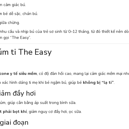
 cảm giác bú.
 bé dễ sặc, chán bú.
giữa chừng.
u cầu và nhịp bú của trẻ sơ sinh từ 0–12 tháng, từ đó thiết kế nên dòng
n gọi “The Easy”.
úm ti The Easy
icone y tế siêu mềm
, có độ đàn hồi cao, mang lại cảm giác mềm mại nh
 xác hình dáng ti mẹ khi bé ngậm bú, giúp bé
không bị “lạ ti”
.
iảm đầy hơi
m, giúp cân bằng áp suất trong bình sữa.
 phải bọt khí
, giảm nguy cơ đầy hơi, ọc sữa.
giai đoạn