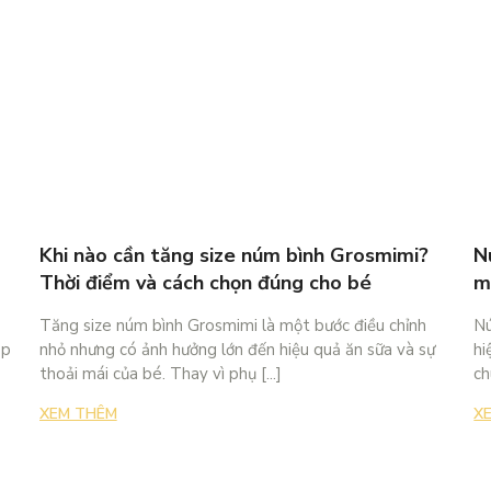
Khi nào cần tăng size núm bình Grosmimi?
N
Thời điểm và cách chọn đúng cho bé
m
t
Tăng size núm bình Grosmimi là một bước điều chỉnh
Nú
ập
nhỏ nhưng có ảnh hưởng lớn đến hiệu quả ăn sữa và sự
hi
thoải mái của bé. Thay vì phụ [...]
ch
XEM THÊM
X