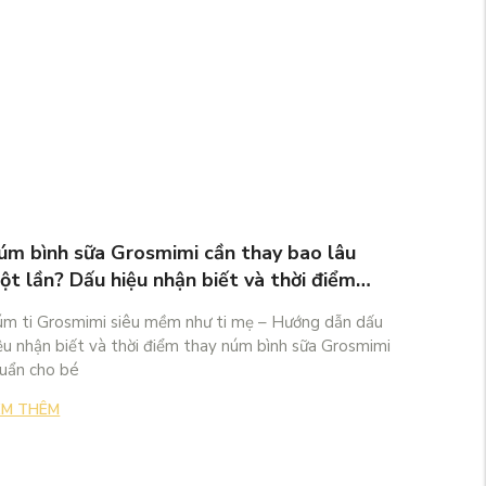
úm bình sữa Grosmimi cần thay bao lâu
Grosmi
ột lần? Dấu hiệu nhận biết và thời điểm
Chi Tiế
hay chuẩn cho bé
m ti Grosmimi siêu mềm như ti mẹ – Hướng dẫn dấu
Grosmimi
ệu nhận biết và thời điểm thay núm bình sữa Grosmimi
tiết bình 
uẩn cho bé
PPSU, núm 
EM THÊM
XEM THÊ