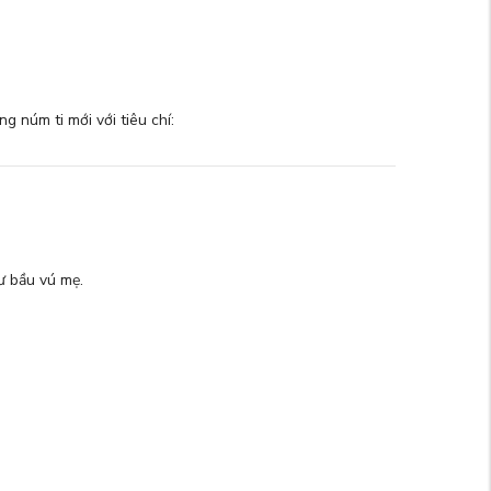
 núm ti mới với tiêu chí:
ư bầu vú mẹ.