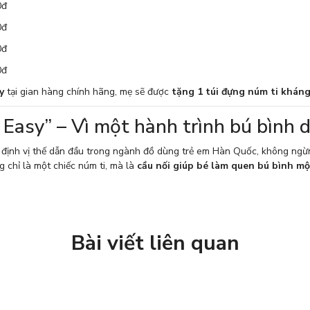
0đ
0đ
0đ
0đ
y
tại gian hàng chính hãng, mẹ sẽ được
tặng 1 túi đựng núm ti khán
 Easy” – Vì một hành trình bú bình 
ng định vị thế dẫn đầu trong ngành đồ dùng trẻ em Hàn Quốc, không ng
g chỉ là một chiếc núm ti, mà là
cầu nối giúp bé làm quen bú bình m
Bài viết liên quan