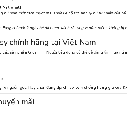
l National):
ng bú bình một cách mượt mà. Thiết kế hỗ trợ sinh lý bú tự nhiên của bé
e Easy, chỉ mất 2 ngày bé đã quen. Mình rất ưng vì núm mềm, không bị c
asy chính hãng tại Việt Nam
c các sản phẩm Grosmimi. Người tiêu dùng có thể dễ dàng tìm mua núm t
e...
g rõ nguồn gốc. Hãy chọn đúng địa chỉ
có tem chống hàng giả của K
khuyến mãi