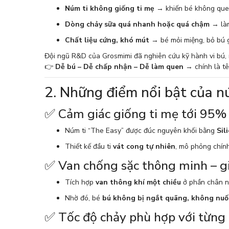
Núm ti không giống ti mẹ
→ khiến bé không quen
Dòng chảy sữa quá nhanh hoặc quá chậm
→ làm
Chất liệu cứng, khó mút
→ bé mỏi miệng, bỏ bú 
Đội ngũ R&D của Grosmimi đã nghiên cứu kỹ hành vi bú, nh
👉
Dễ bú – Dễ chấp nhận – Dễ làm quen
→ chính là tê
2. Những điểm nổi bật của n
✅ Cảm giác giống ti mẹ tới 95%
Núm ti “The Easy” được đúc nguyên khối bằng
Sil
Thiết kế đầu ti
vát cong tự nhiên
, mô phỏng chính
✅ Van chống sặc thông minh – g
Tích hợp
van thông khí một chiều
ở phần chân nú
Nhờ đó, bé
bú không bị ngắt quãng, không nuốt
✅ Tốc độ chảy phù hợp với từng 