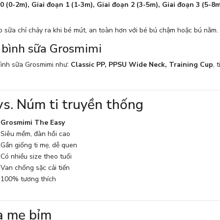
0 (0-2m), Giai đoạn 1 (1-3m), Giai đoạn 2 (3-5m), Giai đoạn 3 (5-8
p sữa chỉ chảy ra khi bé mút, an toàn hơn với bé bú chậm hoặc bú nằm.
 bình sữa Grosmimi
 bình sữa Grosmimi như:
Classic PP, PPSU Wide Neck, Training Cup
, 
vs. Núm ti truyền thống
Grosmimi The Easy
Siêu mềm, đàn hồi cao
Gần giống ti mẹ, dễ quen
Có nhiều size theo tuổi
Van chống sặc cải tiến
100% tương thích
và mẹ bỉm