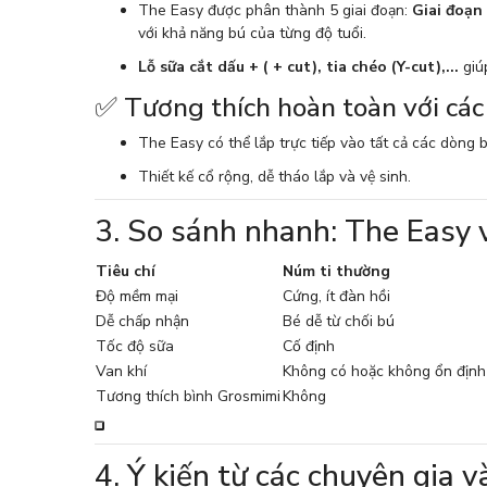
The Easy được phân thành 5 giai đoạn:
Giai đoạn 
với khả năng bú của từng độ tuổi.
Lỗ sữa cắt dấu + ( + cut), tia chéo (Y-cut),...
giú
✅ Tương thích hoàn toàn với các
The Easy có thể lắp trực tiếp vào tất cả các dòng
Thiết kế cổ rộng, dễ tháo lắp và vệ sinh.
3. So sánh nhanh: The Easy 
Tiêu chí
Núm ti thường
Độ mềm mại
Cứng, ít đàn hồi
Dễ chấp nhận
Bé dễ từ chối bú
Tốc độ sữa
Cố định
Van khí
Không có hoặc không ổn định
Tương thích bình Grosmimi
Không
4. Ý kiến từ các chuyên gia 