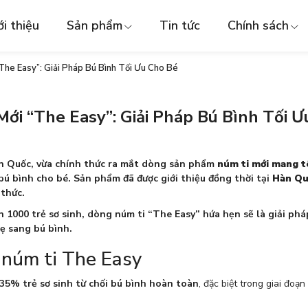
ới thiệu
Sản phẩm
Tin tức
Chính sách
he Easy”: Giải Pháp Bú Bình Tối Ưu Cho Bé
ới “The Easy”: Giải Pháp Bú Bình Tối Ư
àn Quốc, vừa chính thức ra mắt dòng sản phẩm
núm ti mới mang 
 bú bình cho bé. Sản phẩm đã được giới thiệu đồng thời tại
Hàn Qu
 thức.
n 1000 trẻ sơ sinh, dòng núm ti “The Easy” hứa hẹn sẽ là giải p
ẹ sang bú bình.
 núm ti The Easy
35% trẻ sơ sinh từ chối bú bình hoàn toàn
, đặc biệt trong giai đo