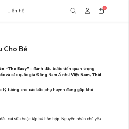
0
Liên hệ
u Cho Bé
tên “The Easy”
– đánh dấu bước tiến quan trọng
ốc
và các quốc gia Đông Nam Á như
Việt Nam, Thái
háp lý tưởng cho các bậc phụ huynh đang gặp khó
ạn đầu cai sữa hoặc tập bú hỗn hợp. Nguyên nhân chủ yếu